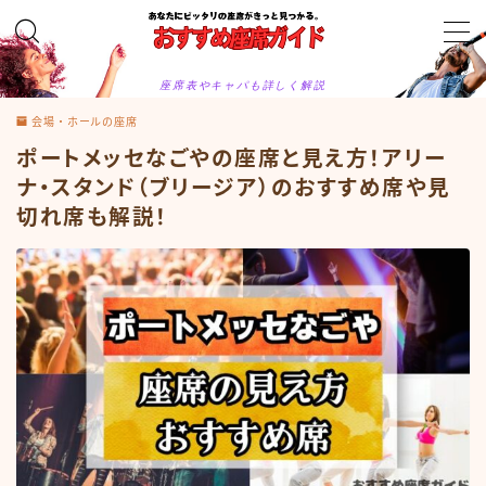
MENU
座席表やキャパも詳しく解説
お問合せ
会場・ホールの座席
カテゴリー
ポートメッセなごやの座席と見え方！アリー
サイトマップ
トップページ
ナ・スタンド（ブリージア）のおすすめ席や見
プライバシーポリシー
切れ席も解説！
プロフィール
メディアコンテンツポリシー
運営者情報