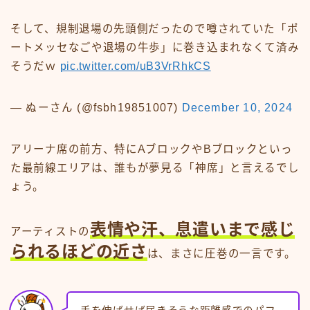
そして、規制退場の先頭側だったので噂されていた「ポ
ートメッセなごや退場の牛歩」に巻き込まれなくて済み
そうだｗ
pic.twitter.com/uB3VrRhkCS
— ぬーさん (@fsbh19851007)
December 10, 2024
アリーナ席の前方、特にAブロックやBブロックといっ
た最前線エリアは、誰もが夢見る「神席」と言えるでし
ょう。
表情や汗、息遣いまで感じ
アーティストの
られるほどの近さ
は、まさに圧巻の一言です。