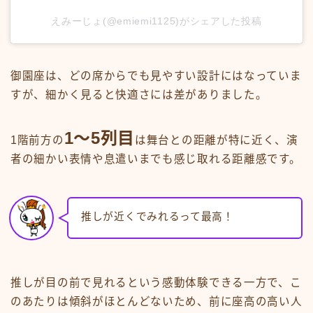
えみーじょ(@emiemi1125)がシェアした投稿
御園座は、どの席からでも見やすい設計にはなっていま
すが、細かく見ると快適さには差がありました。
1〜5列目
1階前方の
は舞台との距離が特に近く、演
者の細かい表情や息遣いまでも感じ取れる距離感です。
推しが近くでみれるって最高！
推しが目の前で見れるという感動体験できる一方で、こ
今なら友達・家族紹介でお得に始めるチャンス！
のあたりは傾斜がほとんどないため、前に座高の高い人
飲み水に最強のサーバーがついに誕生！