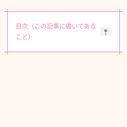
目次（この記事に書いてある
開
く
こと）