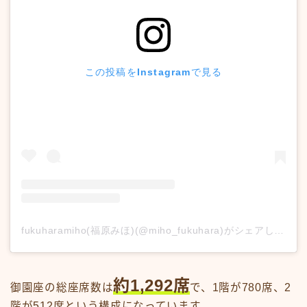
この投稿をInstagramで見る
fukuharamiho(福原みほ)(@miho_fukuhara)がシェアした投稿
約1,292席
御園座の総座席数は
で、1階が780席、2
階が512席という構成になっています。