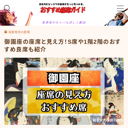
MENU
座席表やキャパも詳しく解説
お問合せ
演劇専用の劇場
カテゴリー
御園座の座席と見え方！S席や1階2階のおす
サイトマップ
トップページ
すめ良席も紹介
プライバシーポリシー
プロフィール
メディアコンテンツポリシー
運営者情報